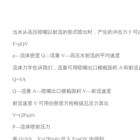
当水从高压喷嘴以射流的形式喷出时，产生的冲击力 F 可由
F=ρQV
ρ―流体密度 Q―流量 V―高压水射流的平均速度
流体力学告诉我们，流量可用喷嘴出口横截面积 A 和射流速
Q=VA
Q―流量 A―喷嘴出口横截面积 V―射流速度
射流速度 V 可用伯努里方程根据总压力算出
V=(2P/ρ)½
P―流体喷射压力
将 Q=VA、V=(2P/ρ)½ 代入 F=ρQV 中得到