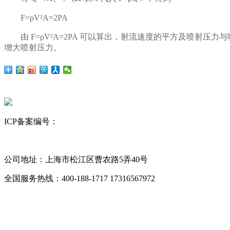
F=ρV²A=2PA
由 F=ρV²A=2PA 可以算出，射流速度的平方及喷射
增大喷射压力。
ICP备案编号：
沪ICP备12023843号-6
网站地图
昆山舒美
超声波清洗机
KQ超声波清洗机
公司地址：上海市松江区曹农路5弄40号
全国服务热线：400-188-1717
17316567972