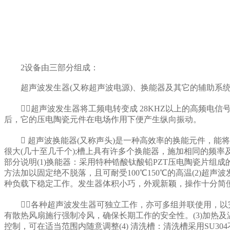
2设备由三部分组成：
超声波发生器(又称超声波电源)、换能器及其它的辅助系
超声波发生器将工频电转变成 28KHZ以上的高频电
后，它的压电陶瓷元件在电场作用下便产生纵向振动。
 超声波换能器(又称声头)是一种高效率的换能元件，能
很大(几十至几千个);槽上具有许多个换能器，施加相同的频
部分说明(1)换能器：采用特种锆酸钛酸铅PZT压电陶瓷片
方法加以固定绝不脱落，且可耐受100℃150℃的高温(2)
种负载下稳定工作。发生器体积小巧，外观新颖，操作十分简
各种超声波发生器可独立工作，亦可多组并联使用，以完
有散热风扇施行强制冷风，确保长期工作的安全性。(3)加热
控制，可在适当范围内随意调整(4) 清洗槽：清洗槽采用SU