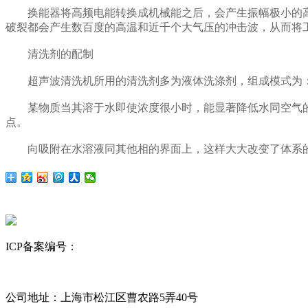
换能器将高频电能转换成机械能之后，会产生振幅极小的高
破裂都会产生数百度的高温和近千个大气压的冲击波，从而将
清洗剂的配制
超声波清洗机所用的清洗剂多为液体洗涤剂，组成模式为：
某物质当其溶于水即使浓度很小时，能显著降低水同空气的
点。
向吸附在水溶液同其他相的界面上，这样大大改变了体系的
ICP备案编号：
沪ICP备12023843号-6
网站地图
昆山舒美
超声波清洗机
KQ超声波清洗机
公司地址：上海市松江区曹农路5弄40号