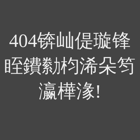
404锛屾偍璇锋
眰鐨勬枃浠朵笉
瀛樺湪!